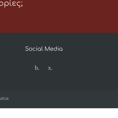
ρίες;
Social Media
.
.
ndUs