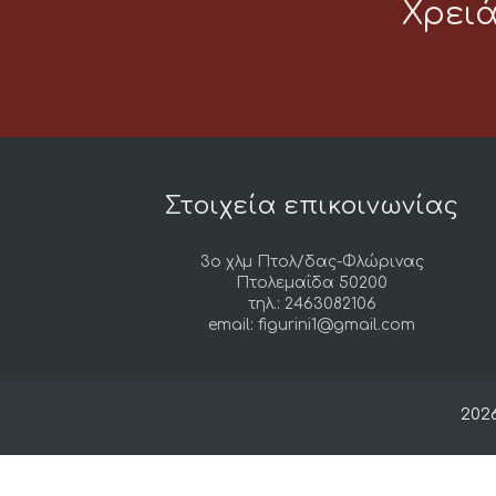
Χρει
Στοιχεία επικοινωνίας
3ο χλμ Πτολ/δας-Φλώρινας
Πτολεμαΐδα 50200
τηλ.: 2463082106
email: figurini1@gmail.com
202