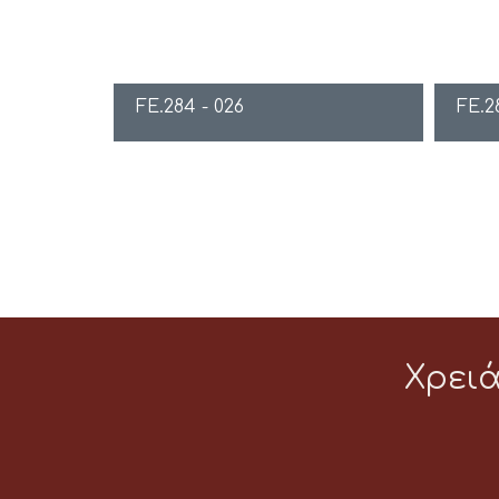
FE.284 - 026
FE.2
Χρει