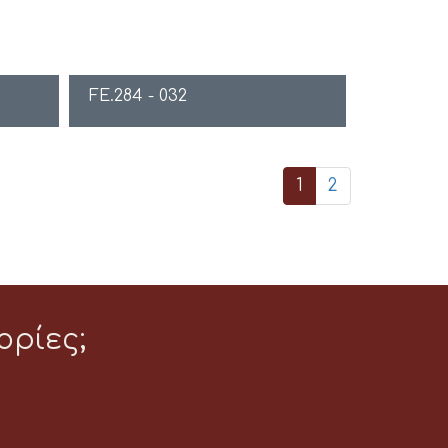
FE.284 - 032
1
2
ρίες;