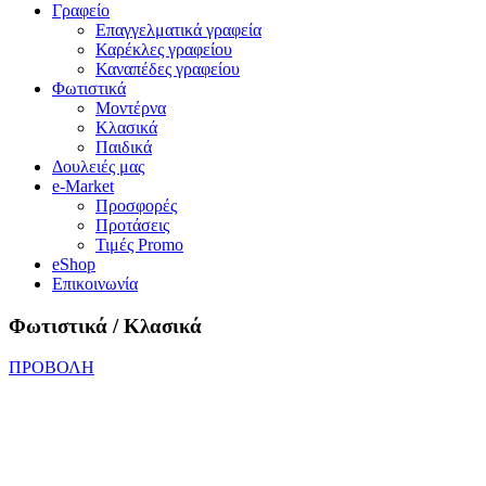
Γραφείο
Επαγγελματικά γραφεία
Καρέκλες γραφείου
Καναπέδες γραφείου
Φωτιστικά
Μοντέρνα
Κλασικά
Παιδικά
Δουλειές μας
e-Market
Προσφορές
Προτάσεις
Τιμές Promo
eShop
Επικοινωνία
Φωτιστικά / Κλασικά
ΠΡΟΒΟΛΗ