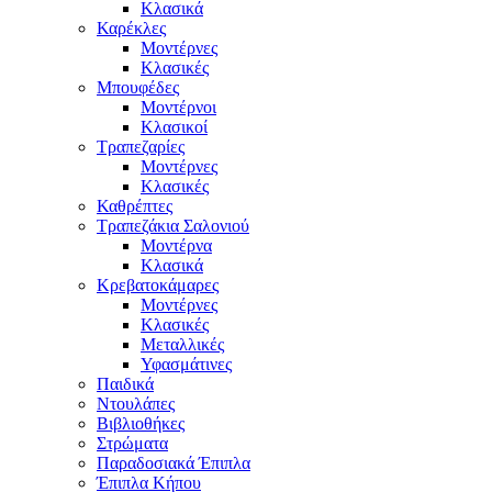
Κλασικά
Καρέκλες
Μοντέρνες
Κλασικές
Μπουφέδες
Μοντέρνοι
Κλασικοί
Τραπεζαρίες
Μοντέρνες
Κλασικές
Καθρέπτες
Τραπεζάκια Σαλονιού
Μοντέρνα
Κλασικά
Κρεβατοκάμαρες
Μοντέρνες
Κλασικές
Μεταλλικές
Υφασμάτινες
Παιδικά
Ντουλάπες
Βιβλιοθήκες
Στρώματα
Παραδοσιακά Έπιπλα
Έπιπλα Κήπου