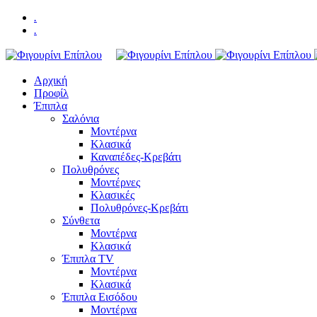
.
.
Αρχική
Προφίλ
Έπιπλα
Σαλόνια
Μοντέρνα
Κλασικά
Καναπέδες-Κρεβάτι
Πολυθρόνες
Μοντέρνες
Κλασικές
Πολυθρόνες-Κρεβάτι
Σύνθετα
Μοντέρνα
Κλασικά
Έπιπλα TV
Μοντέρνα
Κλασικά
Έπιπλα Εισόδου
Μοντέρνα